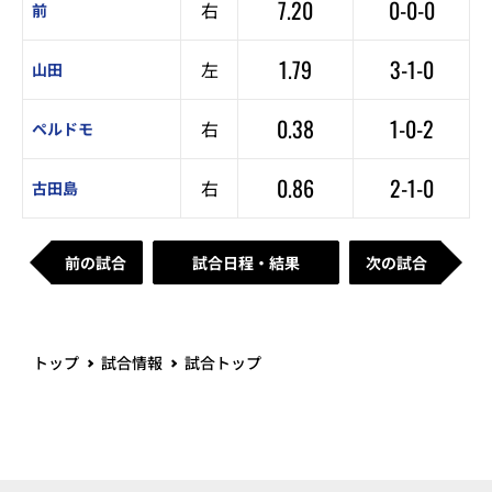
7.20
0-0-0
右
前
1.79
3-1-0
左
山田
0.38
1-0-2
右
ペルドモ
0.86
2-1-0
右
古田島
前の試合
試合日程・結果
次の試合
トップ
試合情報
試合トップ