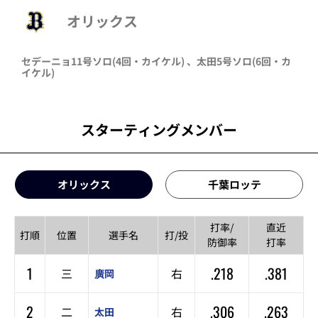
オリックス
セデーニョ
11号ソロ
(4回・
カイケル
)
、
太田
5号ソロ
(6回・
カ
イケル
)
スターティングメンバー
オリックス
千葉ロッテ
打率/
直近
打順
位置
選手名
打/投
防御率
打率
1
.218
.381
三
右
廣岡
2
.306
.263
二
右
太田