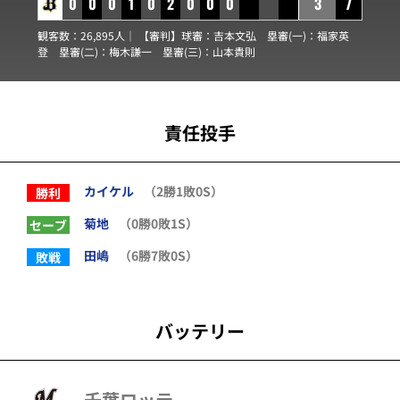
0
0
0
1
0
2
0
0
0
3
7
観客数：26,895人｜ 【審判】球審：
吉本文弘
塁審(一)：
福家英
登
塁審(二)：
梅木謙一
塁審(三)：
山本貴則
責任投手
カイケル
（2勝1敗0S）
勝利
菊地
（0勝0敗1S）
セーブ
田嶋
（6勝7敗0S）
敗戦
バッテリー
千葉ロッテ