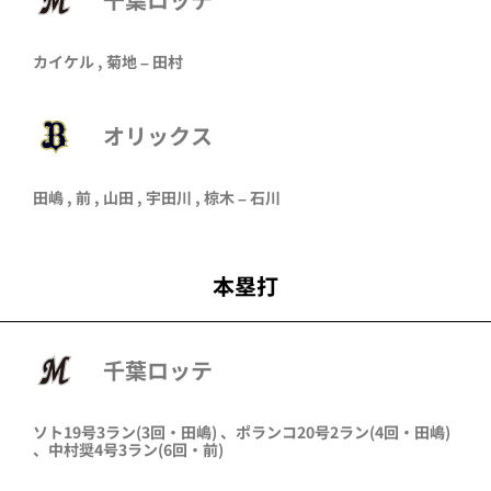
カイケル
,
菊地
–
田村
オリックス
田嶋
,
前
,
山田
,
宇田川
,
椋木
–
石川
本塁打
千葉ロッテ
ソト
19号3ラン
(3回・
田嶋
)
、
ポランコ
20号2ラン
(4回・
田嶋
)
、
中村奨
4号3ラン
(6回・
前
)