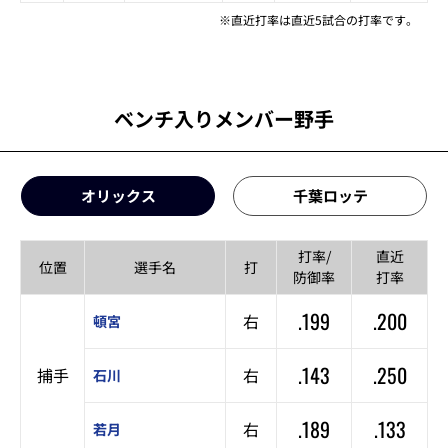
※直近打率は直近5試合の打率です。
ベンチ入りメンバー野手
オリックス
千葉ロッテ
打率/
直近
位置
選手名
打
防御率
打率
.199
.200
右
頓宮
.143
.250
捕手
右
石川
.189
.133
右
若月