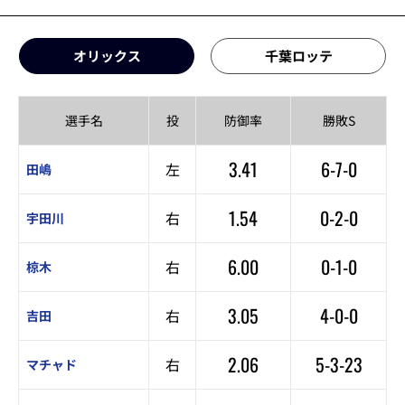
オリックス
千葉ロッテ
選手名
投
防御率
勝敗S
3.41
6-7-0
左
田嶋
1.54
0-2-0
右
宇田川
6.00
0-1-0
右
椋木
3.05
4-0-0
右
吉田
2.06
5-3-23
右
マチャド