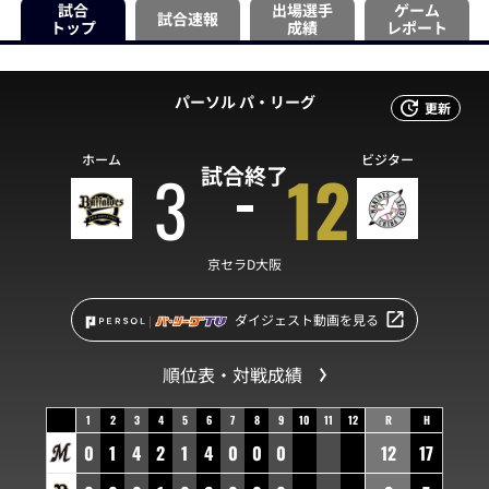
試合
出場選手
ゲーム
試合速報
トップ
成績
レポート
パーソル パ・リーグ
更新
ホーム
ビジター
3
12
試合終了
京セラD大阪
ダイジェスト動画を見る
順位表・対戦成績
1
2
3
4
5
6
7
8
9
10
11
12
R
H
0
1
4
2
1
4
0
0
0
12
17