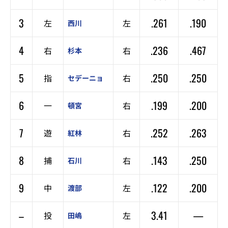
3
.261
.190
左
左
西川
4
.236
.467
右
右
杉本
5
.250
.250
指
右
セデーニョ
6
.199
.200
一
右
頓宮
7
.252
.263
遊
右
紅林
8
.143
.250
捕
右
石川
9
.122
.200
中
左
渡部
–
3.41
—
投
左
田嶋