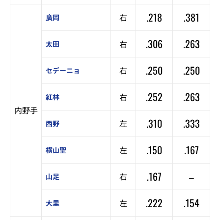
.218
.381
右
廣岡
.306
.263
右
太田
.250
.250
右
セデーニョ
.252
.263
右
紅林
内野手
.310
.333
左
西野
.150
.167
左
横山聖
.167
–
右
山足
.222
.154
左
大里