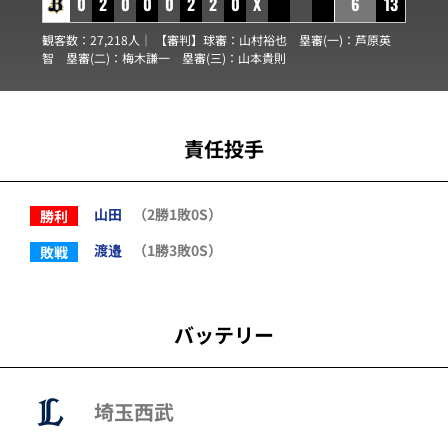
0
2
0
0
0
2
2
0
X
6
13
観客数：27,218人｜ 【審判】球審：
山村裕也
塁審(一)：
芦原英
智
塁審(二)：
梅木謙一
塁審(三)：
山本貴則
責任投手
山田
（2勝1敗0S）
勝利
渡邉
（1勝3敗0S）
敗戦
バッテリー
埼玉西武