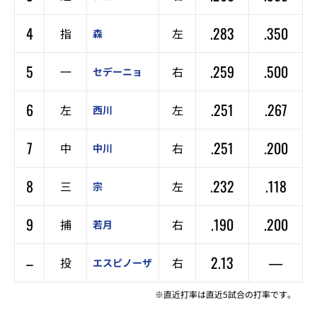
4
.283
.350
指
左
森
5
.259
.500
一
右
セデーニョ
6
.251
.267
左
左
西川
7
.251
.200
中
右
中川
8
.232
.118
三
左
宗
9
.190
.200
捕
右
若月
–
2.13
—
投
右
エスピノーザ
※直近打率は直近5試合の打率です。