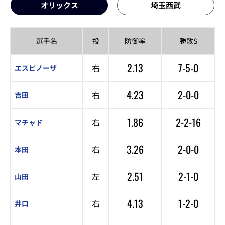
オリックス
埼玉西武
選手名
投
防御率
勝敗S
2.13
7-5-0
右
エスピノーザ
4.23
2-0-0
右
吉田
1.86
2-2-16
右
マチャド
3.26
2-0-0
右
本田
2.51
2-1-0
左
山田
4.13
1-2-0
右
井口