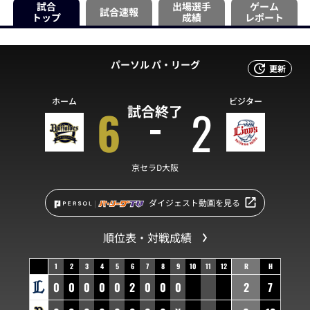
試合
出場選手
ゲーム
試合速報
トップ
成績
レポート
パーソル パ・リーグ
更新
ホーム
ビジター
6
2
試合終了
京セラD大阪
ダイジェスト動画を見る
順位表・対戦成績
1
2
3
4
5
6
7
8
9
10
11
12
R
H
0
0
0
0
0
2
0
0
0
2
7