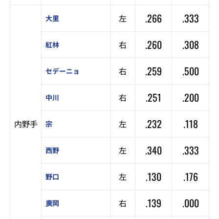
.266
.333
左
大里
.260
.308
右
紅林
.259
.500
右
セデーニョ
.251
.200
右
中川
.232
.118
内野手
左
宗
.340
.333
左
西野
.130
.176
左
野口
.139
.000
右
廣岡