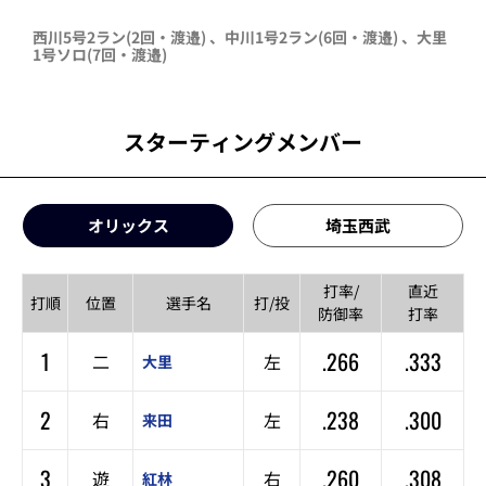
西川
5号2ラン
(2回・
渡邉
)
、
中川
1号2ラン
(6回・
渡邉
)
、
大里
1号ソロ
(7回・
渡邉
)
スターティングメンバー
オリックス
埼玉西武
打率/
直近
打順
位置
選手名
打/投
防御率
打率
1
.266
.333
二
左
大里
2
.238
.300
右
左
来田
3
.260
.308
遊
右
紅林