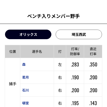
ベンチ入りメンバー野手
オリックス
埼玉西武
打率/
直近
位置
選手名
打
防御率
打率
.283
.350
左
森
.190
.200
右
若月
捕手
.200
.200
右
石川
.195
.143
右
頓宮